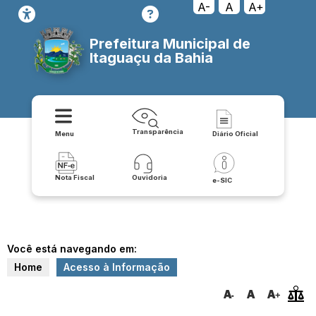
A-
A
A+
Prefeitura Municipal de
Itaguaçu da Bahia
Transparência
Menu
Diário Oficial
Nota Fiscal
Ouvidoria
e-SIC
Você está navegando em:
Home
Acesso à Informação