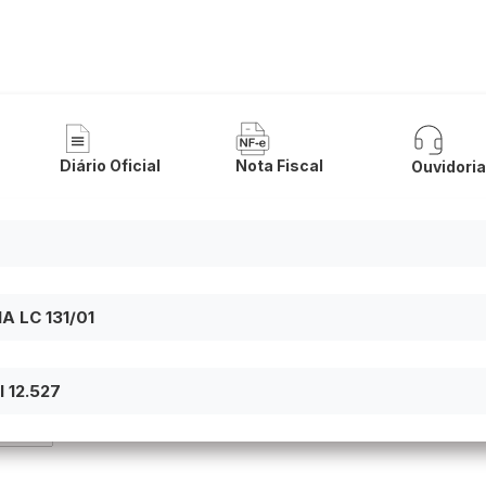
 Municipal de Itaguaçu da Bahia
Diário Oficial
Nota Fiscal
Ouvidori
 LC 131/01
 12.527