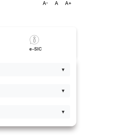
A-
A
A+
a
e-SIC
▼
▼
▼