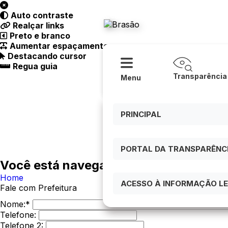
Acessibilidade
Ajuda
Auto contraste
Prefeitura
Realçar links
Preto e branco
Aumentar espaçamento
Destacando cursor
Regua guia
Transparência
Menu
PRINCIPAL
PORTAL DA TRANSPARÊNCIA
Você está navegando em:
Home
ACESSO À INFORMAÇÃO LEI
Fale com Prefeitura
Nome:*
Telefone:
Telefone 2: