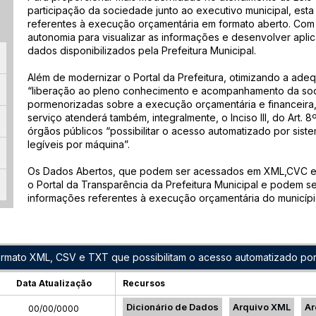
participação da sociedade junto ao executivo municipal, esta
referentes à execução orçamentária em formato aberto. Com 
autonomia para visualizar as informações e desenvolver aplica
dados disponibilizados pela Prefeitura Municipal.
Além de modernizar o Portal da Prefeitura, otimizando a ade
“liberação ao pleno conhecimento e acompanhamento da soc
pormenorizadas sobre a execução orçamentária e financeira,
serviço atenderá também, integralmente, o Inciso III, do Art. 8
órgãos públicos “possibilitar o acesso automatizado por sist
legíveis por máquina”.
Os Dados Abertos, que podem ser acessados em XML,CVC e 
o Portal da Transparência da Prefeitura Municipal e podem 
informações referentes à execução orçamentária do município 
ormato XML, CSV e TXT que possibilitam o acesso automatizado por
Data Atualização
Recursos
Dicionário de Dados
Arquivo XML
Ar
00/00/0000