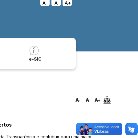
A-
A
A+
a
e-SIC
ertos
a Transparência e contribuir para uma maior