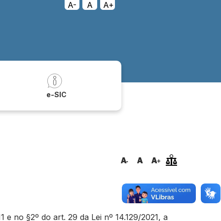
A-
A
A+
a
e-SIC
e no §2º do art. 29 da Lei nº 14.129/2021, a