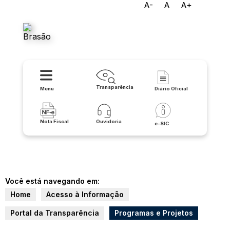
A-
A
A+
Prefeitura Municipal de
Itaguaçu da Bahia
Transparência
Menu
Diário Oficial
Nota Fiscal
Ouvidoria
e-SIC
Você está navegando em:
Home
Acesso à Informação
Portal da Transparência
Programas e Projetos