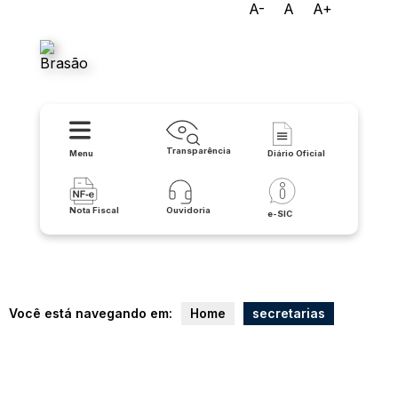
A-
A
A+
Prefeitura Municipal de
Itaguaçu da Bahia
Transparência
Menu
Diário Oficial
Nota Fiscal
Ouvidoria
e-SIC
Você está navegando em:
Home
secretarias