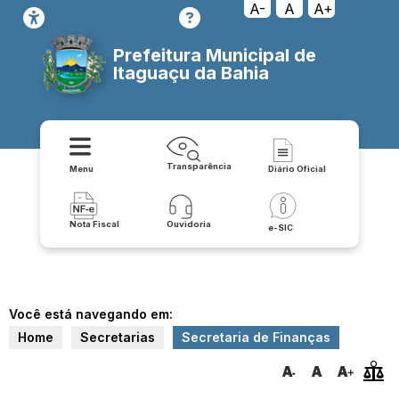
A-
A
A+
Prefeitura Municipal de
Itaguaçu da Bahia
Transparência
Menu
Diário Oficial
Nota Fiscal
Ouvidoria
e-SIC
Você está navegando em:
Home
Secretarias
Secretaria de Finanças