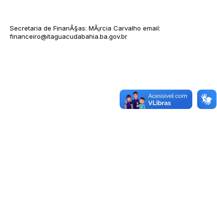
Secretaria de FinanÃ§as: MÃ¡rcia Carvalho email:
financeiro@itaguacudabahia.ba.gov.br