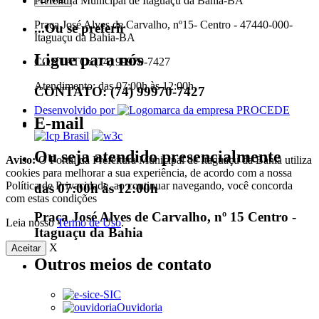
Prefeitura Municipal de Itaguaçu da Bahia-BA
Praça José Alves de Carvalho, nº15- Centro - 47440-000-
...Ou se preferir
Itaguaçu da Bahia-BA
Ligue para nós
CONTATO: (74) 99970-7427
Atendimento: das 07:00h às 12:00h
CONTATO: (74) 99970-7427
Desenvolvido por
E-mail
Ou seja atendido presencialmente
Aviso:
O Portal da Prefeitura Municipal de Itaguaçu da Bahia utiliza
cookies para melhorar a sua experiência, de acordo com a nossa
Política de Privacidade, ao continuar navegando, você concorda
das 07:00h às 12:00h
com estas condições
Praça José Alves de Carvalho, nº 15 Centro -
Leia nosso
Termo de Uso
.
Itaguaçu da Bahia
X
Aceitar
Outros meios de contato
e-SIC
Ouvidoria