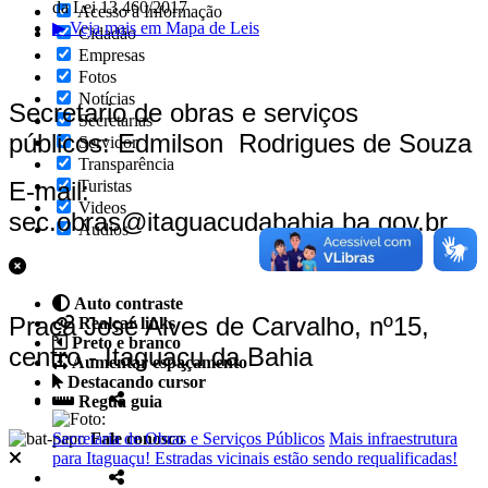
da Lei 13.460/2017
Acesso à Informação
▶ Veja mais em Mapa de Leis
Cidadão
Empresas
Fotos
Notícias
Secretario de obras e serviços
Secretarias
públicos: Edmilson Rodrigues de Souza
Servidor
Transparência
E-mail:
Turistas
Videos
sec.obras@itaguacudabahia.ba.gov.br
Áudios
Auto contraste
Praça José Alves de Carvalho, nº15,
Realçar links
Preto e branco
centro - Itaguaçu da Bahia
Aumentar espaçamento
Destacando cursor
Regua guia
Secretaria de Obras e Serviços Públicos
Fale conosco
Mais infraestrutura
para Itaguaçu! Estradas vicinais estão sendo requalificadas!