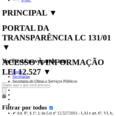
e-SIC
PRINCIPAL
▼
PORTAL DA
TRANSPARÊNCIA LC 131/01
▼
Você está navegando em:
ACESSO À INFORMAÇÃO
LEI 12.527
▼
Home
Secretarias
Secretaria de Obras e Serviços Públicos
Filtrar por todos
✔ Art. 8º, § 1º, I, da Lei nº 12.527/2011 - LAI e art. 6º, VI, b,