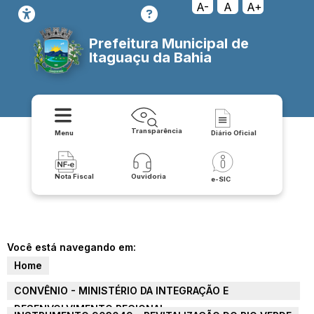
A-
A
A+
Prefeitura Municipal de
Itaguaçu da Bahia
Transparência
Menu
Diário Oficial
Nota Fiscal
Ouvidoria
e-SIC
Você está navegando em:
Home
CONVÊNIO - MINISTÉRIO DA INTEGRAÇÃO E
DESENVOLVIMENTO REGIONAL