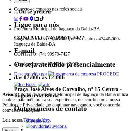
Conecte-se conosco nas redes sociais
...Ou se preferir
Ligue para nós
Prefeitura Municipal de Itaguaçu da Bahia-BA
CONTATO: (74) 99970-7427
Praça José Alves de Carvalho, nº15- Centro - 47440-000-
Itaguaçu da Bahia-BA
E-mail
CONTATO: (74) 99970-7427
Ou seja atendido presencialmente
Atendimento: das 07:00h às 12:00h
Desenvolvido por
das 07:00h às 12:00h
Praça José Alves de Carvalho, nº 15 Centro -
Aviso:
O Portal da Prefeitura Municipal de Itaguaçu da Bahia utiliza
Itaguaçu da Bahia
cookies para melhorar a sua experiência, de acordo com a nossa
Política de Privacidade, ao continuar navegando, você concorda
Outros meios de contato
com estas condições
Leia nosso
Termo de Uso
.
e-SIC
Ouvidoria
X
Aceitar