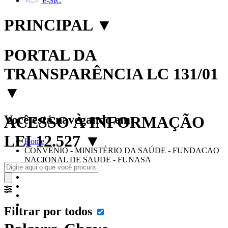
e-SIC
PRINCIPAL
▼
PORTAL DA
TRANSPARÊNCIA LC 131/01
▼
Você está navegando em:
ACESSO À INFORMAÇÃO
LEI 12.527
▼
Home
CONVÊNIO - MINISTÉRIO DA SAÚDE - FUNDACAO
NACIONAL DE SAUDE - FUNASA
Filtrar por todos