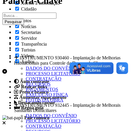
Palavra-Chave
Acesso à Informação
Cidadão
Empresas
Fotos
Notícias
Secretarias
Servidor
Transparência
Turistas
Videos
INSTRUMENTO 930460 - Implantação de Melhorias
Áudios
Habitacionais para Controle da Doença de Chagas
DADOS DO CONVÊNIO
PROCESSO LICITATÓRIO
CONTRATAÇÃO
Auto contraste
RECURSOS
Realçar links
PAGAMENTOS
Preto e branco
EXECUÇÃO FÍSICA
Aumentar espaçamento
FOTOS DA OBRA
Destacando cursor
INSTRUMENTO 932445 - Implantação de Melhorais
Regua guia
Sanitárias Domiciliares
DADOS DO CONVÊNIO
Fale conosco
PROCESSO LICITATÓRIO
CONTRATAÇÃO