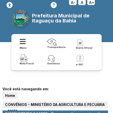
A-
A
A+
Prefeitura Municipal de
Itaguaçu da Bahia
Transparência
Menu
Diário Oficial
Nota Fiscal
Ouvidoria
e-SIC
Você está navegando em:
Home
CONVÊNIOS - MINISTÉRIO DA AGRICULTURA E PECUÁRIA
- MAPA