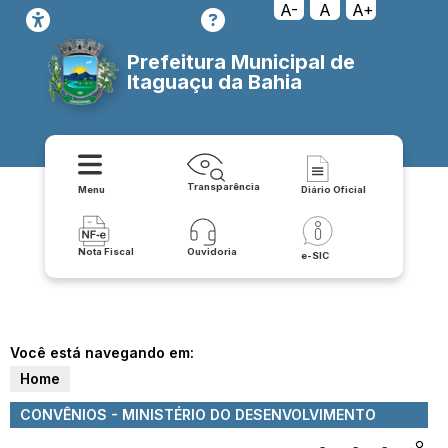
A-
A
A+
Prefeitura Municipal de
Itaguaçu da Bahia
Transparência
Menu
Diário Oficial
Nota Fiscal
Ouvidoria
e-SIC
Você está navegando em:
Home
CONVÊNIOS - MINISTÉRIO DO DESENVOLVIMENTO
AGRÁRIO E AGRICULTURA FAMILIAR - INCRA