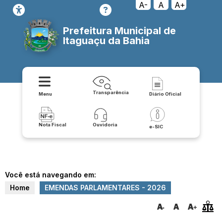
A-
A
A+
Prefeitura Municipal de
Itaguaçu da Bahia
Transparência
Menu
Diário Oficial
Nota Fiscal
Ouvidoria
e-SIC
Você está navegando em:
Home
EMENDAS PARLAMENTARES - 2026