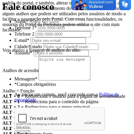
padrão do portal, e também, alterar o tom das cores de forma a
Fale conosco
realçar o conteúdo em detrimento do fundo da tela. Além disso, há
alguns atalhos que podem ser utilizados pelos usuários de modo a
facilitar a navegação pelo Portal. Com essas funcionalidades, os
Nome*
usuários do Portal da Prefeitura podem utilizar o site com mais
Telefone 1*
facilidade.
Telefone 2
E-mail*
Cidade/Estado
Veja abaixo a listagem de atalhos do sítio:
Assunto*
Atalhos de acessibilidade
Mensagem*
*Campos obrigatórios
Atalho = Função
Ao iniciar um contato, você concorda com a
Política de
ALT + 0
= Redireciona o usuário para a página de acessibilidade
privacidade
ALT + 1
= Redireciona para o conteúdo da página
ALT + 2
= Redireciona para o menu principal
ALT + 3
= Direciona o foco para o campo de busca
ALT + 4
= Redireciona para o rodapé
ALT + 5
= Redireciona o usuário para a página inicial
ALT + 6
= Aplica ou retira o alto contraste
ALT + 7
= Aumenta fonte