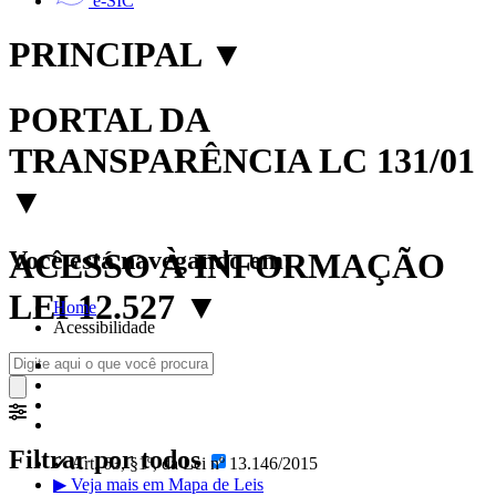
e-SIC
PRINCIPAL
▼
PORTAL DA
TRANSPARÊNCIA LC 131/01
▼
Você está navegando em:
ACESSO À INFORMAÇÃO
LEI 12.527
▼
Home
Acessibilidade
Filtrar por todos
✔ Art. 63, §1º, da Lei nº 13.146/2015
▶ Veja mais em Mapa de Leis