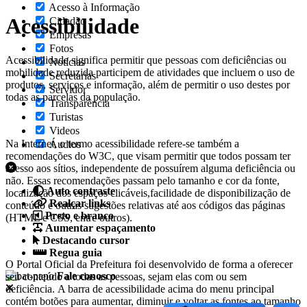
Acesso à Informação
Acessibilidade
Cidadão
Empresas
Fotos
Acessibilidade significa permitir que pessoas com deficiências ou
Notícias
mobilidade reduzida participem de atividades que incluem o uso de
Secretarias
produtos, serviços e informação, além de permitir o uso destes por
Servidor
todas as parcelas da população.
Transparência
Turistas
Videos
Na Internet, o termo acessibilidade refere-se também a
Áudios
recomendações do W3C, que visam permitir que todos possam ter
acesso aos sítios, independente de possuírem alguma deficiência ou
não. Essas recomendações passam pelo tamanho e cor da fonte,
Auto contraste
localização dos espaços clicáveis,facilidade de disponibilização de
Realçar links
conteúdo e outras sugestões relativas até aos códigos das páginas
Preto e branco
(HTML e CSS, entre outros).
Aumentar espaçamento
Destacando cursor
Regua guia
O Portal Oficial da Prefeitura foi desenvolvido de forma a oferecer
Fale conosco
seu conteúdo a todas as pessoas, sejam elas com ou sem
deficiência. A barra de acessibilidade acima do menu principal
contém botões para aumentar, diminuir e voltar as fontes ao tamanho