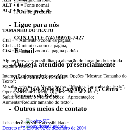
ALT + 8
= Fonte normal
ALT + 9
= Diminui fonte
...Ou se preferir
Ligue para nós
TAMANHO DO TEXTO
CONTATO: (74) 99970-7427
Ctrl + +
Aumenta o zoom da página;
Ctrl - -
Diminui o zoom da página;
E-mail
Ctrl + 0
Deixa o zoom da pagina padrão.
Alguns browsers possibilitam a alteração do tamanho do texto da
Ou seja atendido presencialmente
seguinte forma:
Internet Explorer: selecione o Menu Opções "Mostrar: Tamanho do
das 07:00h às 12:00h
Texto";
Mozilla: selecione o Menu Opções: "Mostrar: Tamanho do Texto";
Praça José Alves de Carvalho, nº 15 Centro -
Opera: selecione o Menu Opções: "Mostrar Zoom";
Itaguaçu da Bahia
Safari: selecione o Menu Opções: "Apresentação;
Aumentar/Reduzir tamanho do texto".
Outros meios de contato
e-SIC
Leis e decretos sobre acessibilidade:
Ouvidoria
Decreto nº 5.296 de 02 de dezembro de 2004