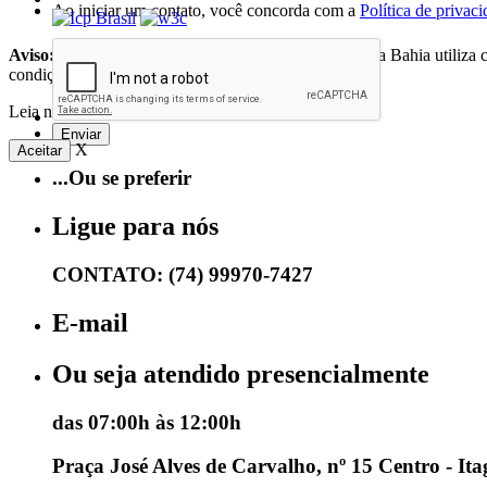
Ao iniciar um contato, você concorda com a
Política de privac
Aviso:
O Portal da Prefeitura Municipal de Itaguaçu da Bahia utiliza
condições
Leia nosso
Termo de Uso
.
X
Aceitar
...Ou se preferir
Ligue para nós
CONTATO: (74) 99970-7427
E-mail
Ou seja atendido presencialmente
das 07:00h às 12:00h
Praça José Alves de Carvalho, nº 15 Centro - It