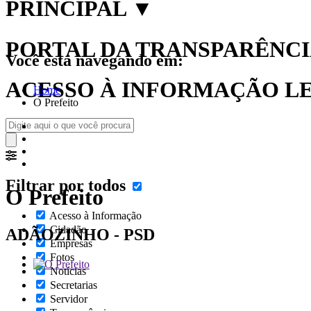
PRINCIPAL
▼
PORTAL DA TRANSPARÊNCIA
Você está navegando em:
ACESSO À INFORMAÇÃO LEI
Home
O Prefeito
Filtrar por todos
O Prefeito
Acesso à Informação
Cidadão
ADÃOZINHO - PSD
Empresas
Fotos
Notícias
Secretarias
Servidor