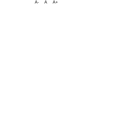
A-
A
A+