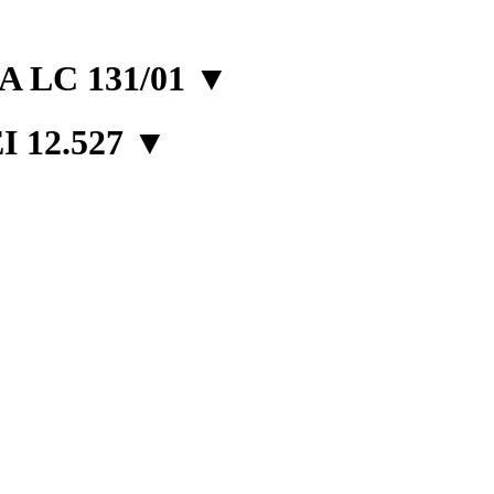
 LC 131/01
▼
 12.527
▼