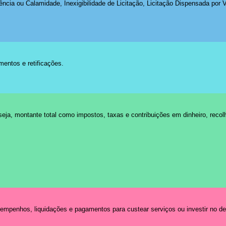
ia ou Calamidade, Inexigibilidade de Licitação, Licitação Dispensada por V
mentos e retificações.
eja, montante total como impostos, taxas e contribuições em dinheiro, recolh
 empenhos, liquidações e pagamentos para custear serviços ou investir no 