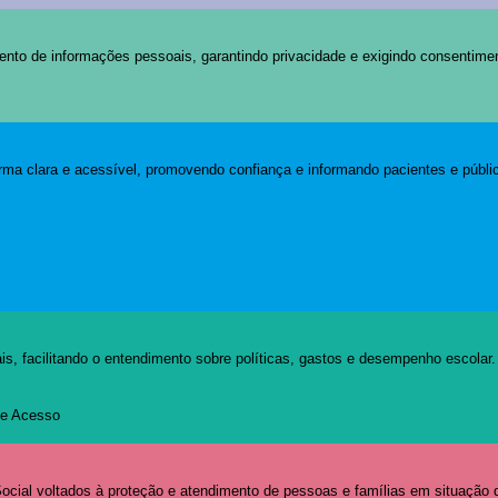
ento de informações pessoais, garantindo privacidade e exigindo consentime
rma clara e acessível, promovendo confiança e informando pacientes e públic
s, facilitando o entendimento sobre políticas, gastos e desempenho escolar.
 de Acesso
cial voltados à proteção e atendimento de pessoas e famílias em situação d