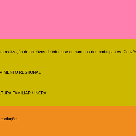
para realização de objetivos de interesse comum aos dos participantes: Con
LVIMENTO REGIIONAL
TURA FAMILIAR / INCRA
Resoluções.