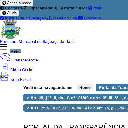
Acessibilidade
Contraste
Espaçamento
Destacar cursor
Mais...
Ajuda
Manual de Navegação
Mapa do Site
Glossário
Prefeitura Municipal de Itaguaçu da Bahia
Menu
Transparência
Diário Oficial
Nota Fiscal
Você está navegando em:
Home
Portal da Tran
Ouvidoria
✔ Art. 48, §1º, II, da LC nº 101/00 e arts. 3º, III, 6º, I,
e-SIC
✔ Arts. 7º, VI, e 8º, §1º, IV, da LAI c/c art. 25, §3º, da
Filtrar por todos
PORTAL DA TRANSPARÊNCIA
Acesso à Informação