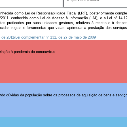
ecida como Lei de Responsabilidade Fiscal (LRF), posteriormente comple
/2011, conhecida como Lei de Acesso à Informação (LAI), e a Lei nº 14.129
os praticados por suas unidades gestoras, relativos à receita e à despe
lecidas regras e ferramentas que visam aprimorar a prestação dos serviços 
o de 2011/Lei complementar nº 131, de 27 de maio de 2009
elação à pandemia do coronavírus.
endo dúvidas da população sobre os processos de aquisição de bens e serviç