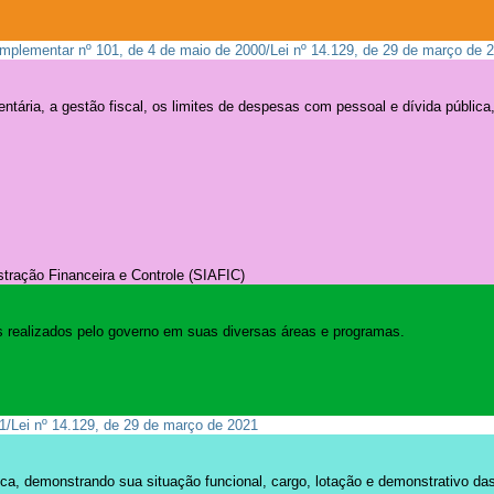
omplementar nº 101, de 4 de maio de 2000/Lei nº 14.129, de 29 de março de 
tária, a gestão fiscal, os limites de despesas com pessoal e dívida públic
tração Financeira e Controle (SIAFIC)
s realizados pelo governo em suas diversas áreas e programas.
1/Lei nº 14.129, de 29 de março de 2021
ca, demonstrando sua situação funcional, cargo, lotação e demonstrativo d