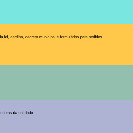
lei, cartilha, decreto municipal e formulários para pedidos.
e obras da entidade.