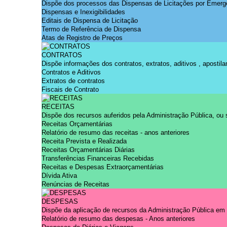
Dispõe dos processos das Dispensas de Licitações por Emergênc
*Campos obrigatórios
Dispensas e Inexigibilidades
Ao iniciar um contato, você concorda com a
Política de privacidade
Editais de Dispensa de Licitação
Termo de Referência de Dispensa
Atas de Registro de Preços
CONTRATOS
Dispõe informações dos contratos, extratos, aditivos , apostila
...Ou se preferir
Contratos e Aditivos
Ligue para nós
Extratos de contratos
CONTATO: (74) 99970-7427
Fiscais de Contrato
E-mail
Ou seja atendido presencialmente
das 07:00h às 12:00h
RECEITAS
Praça José Alves de Carvalho, nº 15 Centro - Itaguaçu da Bahia
Dispõe dos recursos auferidos pela Administração Pública, ou s
Outros meios de contato
Receitas Orçamentárias
Relatório de resumo das receitas - anos anteriores
Receita Prevista e Realizada
Receitas Orçamentárias Diárias
Transferências Financeiras Recebidas
Receitas e Despesas Extraorçamentárias
e-SIC
Dívida Ativa
Renúncias de Receitas
DESPESAS
Dispõe da aplicação de recursos da Administração Pública em
Ouvidoria
Relatório de resumo das despesas - Anos anteriores