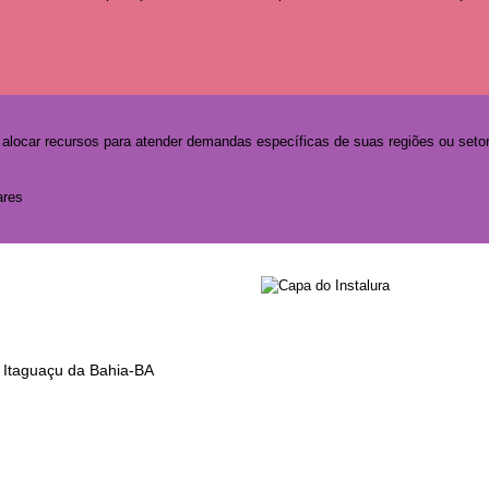
e alocar recursos para atender demandas específicas de suas regiões ou seto
ares
- Itaguaçu da Bahia-BA