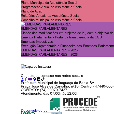
Plano Municipal da Assistência Social
Programação Anual da Assistência Social
Plano de Ação
Relatórios Anuais da Assistência Social
Conselho Municipal de Assistência Social
EMENDAS PARLAMENTARES
Dispõe das modificações em projetos de lei, com o objetivo d
Emenda Parlamentar - Portal da transparência da CGU
Emendas Impositivas
Execução Orçamentária e Financeira das Emendas Parlament
EMENDAS PARLAMENTARES - 2025
EMENDAS PARLAMENTARES - 2026
Conecte-se conosco nas redes sociais
Prefeitura Municipal de Itaguaçu da Bahia-BA
Praça José Alves de Carvalho, nº15- Centro - 47440-000
CONTATO: (74) 99970-7427
Atendimento: das 07:00h às 12:00h
Desenvolvido por