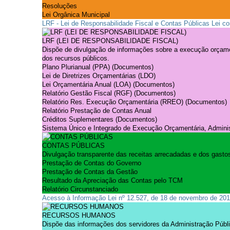
Resoluções
Lei Orgânica Municipal
LRF - Lei de Responsabilidade Fiscal e Contas Públicas
Lei c
LRF (LEI DE RESPONSABILIDADE FISCAL)
Dispõe de divulgação de informações sobre a execução orçamen
dos recursos públicos.
Plano Plurianual (PPA) (Documentos)
Lei de Diretrizes Orçamentárias (LDO)
Lei Orçamentária Anual (LOA) (Documentos)
Relatório Gestão Fiscal (RGF) (Documentos)
Relatório Res. Execução Orçamentária (RREO) (Documentos)
Relatório Prestação de Contas Anual
Créditos Suplementares (Documentos)
Sistema Único e Integrado de Execução Orçamentária, Adminis
CONTAS PÚBLICAS
Divulgação transparente das receitas arrecadadas e dos gasto
Prestação de Contas do Governo
Prestação de Contas da Gestão
Resultado da Apreciação das Contas pelo TCM
Relatório Circunstanciado
Acesso à Informação
Lei nº 12.527, de 18 de novembro de 201
RECURSOS HUMANOS
Dispõe das informações dos servidores da Administração Públi