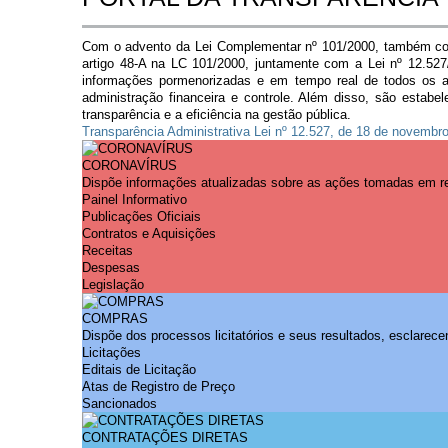
Cidadão
Empresas
Com o advento da Lei Complementar nº 101/2000, também conh
Fotos
artigo 48-A na LC 101/2000, juntamente com a Lei nº 12.527
Notícias
informações pormenorizadas e em tempo real de todos os at
Secretarias
administração financeira e controle. Além disso, são estabe
Servidor
transparência e a eficiência na gestão pública.
Transparência
Transparência Administrativa
Lei nº 12.527, de 18 de novembr
Turistas
Videos
CORONAVÍRUS
Dispõe informações atualizadas sobre as ações tomadas em r
Áudios
Painel Informativo
Fale conosco
Publicações Oficiais
Contratos e Aquisições
Fale conosco
Receitas
Nome*
Despesas
Telefone 1*
Legislação
Telefone 2
E-mail*
COMPRAS
Dispõe dos processos licitatórios e seus resultados, esclarec
Cidade/Estado
Licitações
Assunto*
Editais de Licitação
Atas de Registro de Preço
Sancionados
CONTRATAÇÕES DIRETAS
Mensagem*