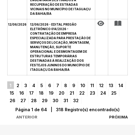
ENGENHARIA DESTINADOS À
RECUPERAÇÃO DE ESTRADAS
VICINAIS NO MUNICÍPIO DE ITAGUAÇU
DA BAHIA/BA
12/06/2026
12/06/2026 - EDITAL PREGÃO
ELETRÔNICO 014/2026 -
CONTRATAÇÃO DE EMPRESA
ESPECIALIZADA PARA PRESTAÇÃO DE
SERVIÇOS DE LOCAÇÃO, MONTAGEM,
MANUTENÇÃO, SUPORTE
OPERACIONAL E DESMONTAGEM DE
ESTRUTURAS TEMPORÁRIAS
DESTINADAS À REALIZAÇÃO DOS
FESTEJOS JUNINOS DO MUNICÍPIO DE
ITAGUAÇU DA BAHIA/BA
1
2
3
4
5
6
7
8
9
10
11
12
13
14
15
16
17
18
19
20
21
22
23
24
25
26
27
28
29
30
31
32
Página 1 de 64 | 318 Registro(s) encontrado(s)
ANTERIOR
PRÓXIMA