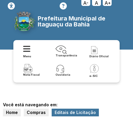
A-
A
A+
Prefeitura Municipal de
Itaguaçu da Bahia
Transparência
Menu
Diário Oficial
Nota Fiscal
Ouvidoria
e-SIC
Você está navegando em:
Home
Compras
Editais de Licitação