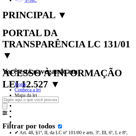
e-SIC
PRINCIPAL
▼
PORTAL DA
TRANSPARÊNCIA LC 131/01
▼
Você está navegando em:
ACESSO À INFORMAÇÃO
LEI 12.527
▼
Home
Conheça a lei
Mapa da lei
Filtrar por todos
✔ Art. 48, §1º, II, da LC nº 101/00 e arts. 3º, III, 6º, I, e 8º,