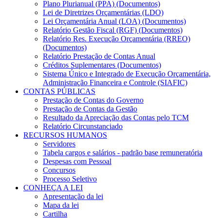
Plano Plurianual (PPA) (Documentos)
Lei de Diretrizes Orçamentárias (LDO)
Lei Orçamentária Anual (LOA) (Documentos)
Relatório Gestão Fiscal (RGF) (Documentos)
Relatório Res. Execução Orçamentária (RREO)
(Documentos)
Relatório Prestação de Contas Anual
Créditos Suplementares (Documentos)
Sistema Único e Integrado de Execução Orçamentária,
Administração Financeira e Controle (SIAFIC)
CONTAS PÚBLICAS
Prestação de Contas do Governo
Prestação de Contas da Gestão
Resultado da Apreciação das Contas pelo TCM
Relatório Circunstanciado
RECURSOS HUMANOS
Servidores
Tabela cargos e salários - padrão base remuneratória
Despesas com Pessoal
Concursos
Processo Seletivo
CONHEÇA A LEI
Apresentação da lei
Mapa da lei
Cartilha