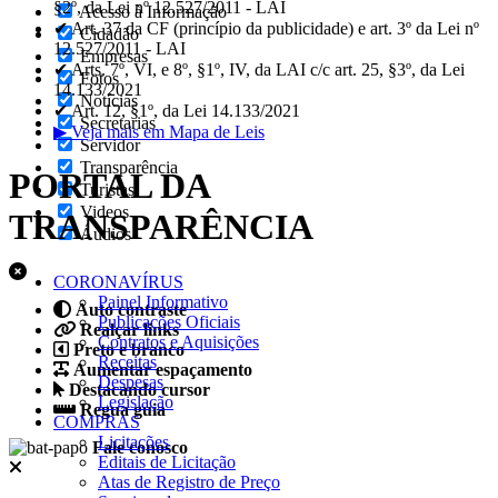
§2º, da Lei nº 12.527/2011 - LAI
Acesso à Informação
✔ Art. 37 da CF (princípio da publicidade) e art. 3º da Lei nº
Cidadão
12.527/2011 - LAI
Empresas
✔ Arts. 7º, VI, e 8º, §1º, IV, da LAI c/c art. 25, §3º, da Lei
Fotos
14.133/2021
Notícias
✔ Art. 12, §1º, da Lei 14.133/2021
Secretarias
▶ Veja mais em Mapa de Leis
Servidor
Transparência
PORTAL DA
Turistas
Videos
TRANSPARÊNCIA
Áudios
CORONAVÍRUS
Painel Informativo
Auto contraste
Publicações Oficiais
Realçar links
Contratos e Aquisições
Preto e branco
Receitas
Aumentar espaçamento
Despesas
Destacando cursor
Legislação
Regua guia
COMPRAS
Licitações
Fale conosco
Editais de Licitação
Atas de Registro de Preço