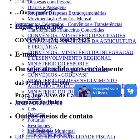
Despesas com Pessoal
Diárias e Passagens
...Ou se preferir
Receitas e Despesas Extraorçamentárias
Movimentação Bancária Mensal
Instrumentos Celebrados - Convênios e Transferências
Ligue para nós
Transferências Financeiras Concedidas
CONVÊNIOS - MINISTÉRIO DAS CIDADES
CONTATO: (74) 99970-7427
CONVÊNIOS - MINISTÉRIO DA AGRICULTURA
E PECUÁRIA
CONVÊNIOS - MINISTÉRIO DA INTEGRAÇÃO
E-mail
E DESENVOLVIMENTO REGIIONAL
MINISTÉRIO DO ESPORTE
Ou seja atendido presencialmente
MINISTÉRIO DA SAÚDE - FUNASA
CONVÊNIOS - CODEVASF
MINISTÉRIO DO DESENVOLVIMENTO
das 07:00h às 12:00h
AGRÁRIO E AGRICULTURA FAMILIAR / INCRA
MINISTÉRIO DO TURISMO
Praça José Alves de Carvalho, nº 15 Centro -
FNDE
Itaguaçu da Bahia
ATOS NORMATIVOS
Leis
Decretos
Outros meios de contato
Portarias
Resoluções
e-SIC
Lei Orgânica Municipal
Ouvidoria
LRF (LEI DE RESPONSABILIDADE FISCAL)