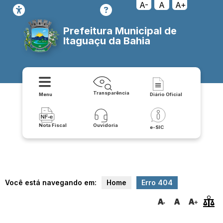
transparencia/instrumentos_celebrados/ministerio_do_desenvolviment
A-
A
A+
Prefeitura Municipal de
Itaguaçu da Bahia
Transparência
Menu
Diário Oficial
Nota Fiscal
Ouvidoria
e-SIC
Você está navegando em:
Home
Erro 404