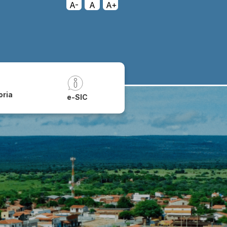
A-
A
A+
oria
e-SIC