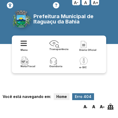
transparencia/saude/publicacoes/relatorio_de_prestacao_de_conta
A-
A
A+
Prefeitura Municipal de
Itaguaçu da Bahia
Transparência
Menu
Diário Oficial
Nota Fiscal
Ouvidoria
e-SIC
Você está navegando em:
Home
Erro 404