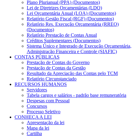
Plano Plurianual (PPA) (Documentos)
Lei de Diretrizes Orçamentárias (LDO)
Lei Orçamentária Anual (LOA) (Documentos)
Relatório Gestão Fiscal (RGF) (Documentos)
Relatório Res. Execução Orçamentária (RREO)
(Documentos)
Relatório Prestação de Contas Anual
Créditos Suplementares (Documentos)
Sistema Único e Integrado de Execução Orçamentária,
Administração Financeira e Controle (SIAFIC)
CONTAS PÚBLICAS
Prestação de Contas do Governo
Prestação de Contas da Gestão
Resultado da Apreciação das Contas pelo TCM
Relatório Circunstanciado
RECURSOS HUMANOS
Servidores
Tabela cargos e salários - padrão base remuneratória
Despesas com Pessoal
Concursos
Processo Seletivo
CONHEÇA A LEI
Apresentação da lei
Mapa da lei
Cartilha