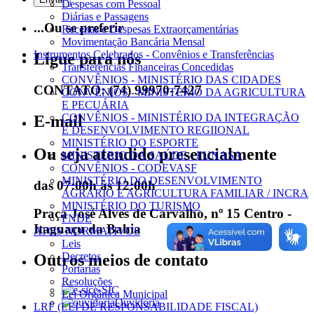
Despesas com Pessoal
Diárias e Passagens
...Ou se preferir
Receitas e Despesas Extraorçamentárias
Movimentação Bancária Mensal
Instrumentos Celebrados - Convênios e Transferências
Ligue para nós
Transferências Financeiras Concedidas
CONVÊNIOS - MINISTÉRIO DAS CIDADES
CONTATO: (74) 99970-7427
CONVÊNIOS - MINISTÉRIO DA AGRICULTURA
E PECUÁRIA
CONVÊNIOS - MINISTÉRIO DA INTEGRAÇÃO
E-mail
E DESENVOLVIMENTO REGIIONAL
MINISTÉRIO DO ESPORTE
Ou seja atendido presencialmente
MINISTÉRIO DA SAÚDE - FUNASA
CONVÊNIOS - CODEVASF
MINISTÉRIO DO DESENVOLVIMENTO
das 07:00h às 12:00h
AGRÁRIO E AGRICULTURA FAMILIAR / INCRA
MINISTÉRIO DO TURISMO
Praça José Alves de Carvalho, nº 15 Centro -
FNDE
Itaguaçu da Bahia
ATOS NORMATIVOS
Leis
Decretos
Outros meios de contato
Portarias
Resoluções
e-SIC
Lei Orgânica Municipal
Ouvidoria
LRF (LEI DE RESPONSABILIDADE FISCAL)