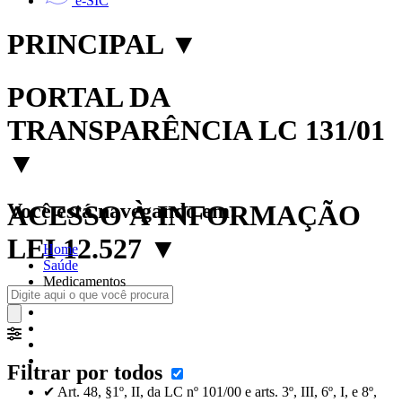
e-SIC
PRINCIPAL
▼
PORTAL DA
TRANSPARÊNCIA LC 131/01
▼
Você está navegando em:
ACESSO À INFORMAÇÃO
LEI 12.527
▼
Home
Saúde
Medicamentos
Filtrar por todos
✔ Art. 48, §1º, II, da LC nº 101/00 e arts. 3º, III, 6º, I, e 8º,