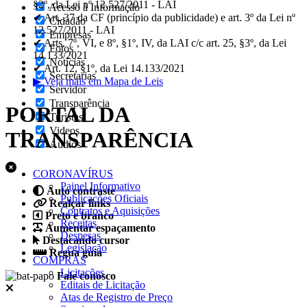
§2º, da Lei nº 12.527/2011 - LAI
Acesso à Informação
✔ Art. 37 da CF (princípio da publicidade) e art. 3º da Lei nº
Cidadão
12.527/2011 - LAI
Empresas
✔ Arts. 7º, VI, e 8º, §1º, IV, da LAI c/c art. 25, §3º, da Lei
Fotos
14.133/2021
Notícias
✔ Art. 12, §1º, da Lei 14.133/2021
Secretarias
▶ Veja mais em Mapa de Leis
Servidor
Transparência
PORTAL DA
Turistas
Videos
TRANSPARÊNCIA
Áudios
CORONAVÍRUS
Painel Informativo
Auto contraste
Publicações Oficiais
Realçar links
Contratos e Aquisições
Preto e branco
Receitas
Aumentar espaçamento
Despesas
Destacando cursor
Legislação
Regua guia
COMPRAS
Licitações
Fale conosco
Editais de Licitação
Atas de Registro de Preço